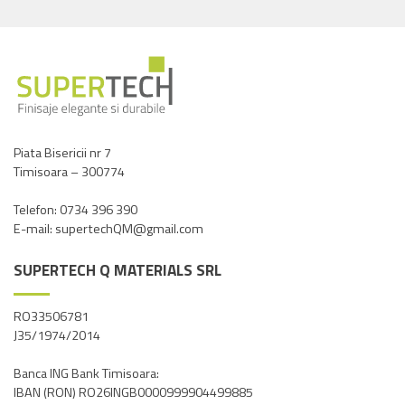
produs
are
are
mai
mai
multe
multe
variații.
variații.
Opțiunile
Opțiunile
pot
pot
fi
fi
alese
Piata Bisericii nr 7
Timisoara – 300774
alese
în
în
pagina
Telefon: 0734 396 390
pagina
produsului.
E-mail: supertechQM@gmail.com
produsului.
SUPERTECH Q MATERIALS SRL
RO33506781
J35/1974/2014
Banca ING Bank Timisoara:
IBAN (RON) RO26INGB0000999904499885