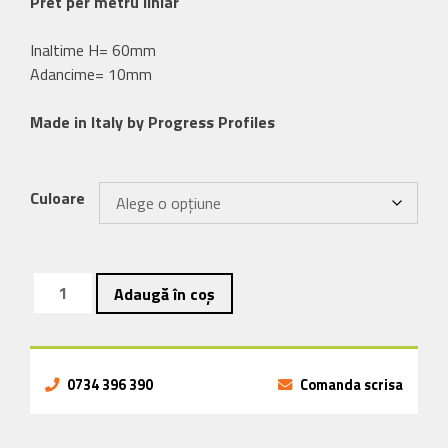
Pret per metru liniar
Inaltime H= 60mm
Adancime= 10mm
Made in Italy by Progress Profiles
Culoare
Cantitate
Adaugă în coș
Plinta
flexibila
neagra
din
0734 396 390
Comanda scrisa
pvc
gumat