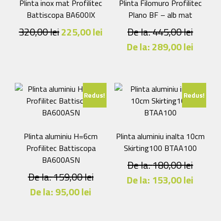
în
Plinta inox mat Profilitec
Plinta Filomuro Profilitec
pagina
Battiscopa BA600IX
Plano BF – alb mat
produsului.
Prețul
Prețul
320,00
lei
225,00
lei
De la:
445,00
lei
inițial
curent
De la:
289,00
lei
a
este:
Acest
fost:
225,00 lei.
produs
are
320,00 lei.
Redus!
Redus!
mai
multe
variații.
Opțiunile
Plinta aluminiu H=6cm
Plinta aluminiu inalta 10cm
pot
Profilitec Battiscopa
Skirting100 BTAA100
fi
BA600ASN
De la:
180,00
lei
alese
De la:
159,00
lei
De la:
153,00
lei
în
De la:
95,00
lei
pagina
Acest
produsului.
Acest
produs