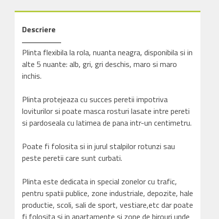
BTPV60N
-
inaltime
Descriere
6cm
Plinta flexibila la rola, nuanta neagra, disponibila si in
alte 5 nuante: alb, gri, gri deschis, maro si maro
inchis.
Plinta protejeaza cu succes peretii impotriva
loviturilor si poate masca rosturi lasate intre pereti
si pardoseala cu latimea de pana intr-un centimetru.
Poate fi folosita si in jurul stalpilor rotunzi sau
peste peretii care sunt curbati.
Plinta este dedicata in special zonelor cu trafic,
pentru spatii publice, zone industriale, depozite, hale
productie, scoli, sali de sport, vestiare,etc dar poate
fi folosita si in apartamente si zone de birouri unde