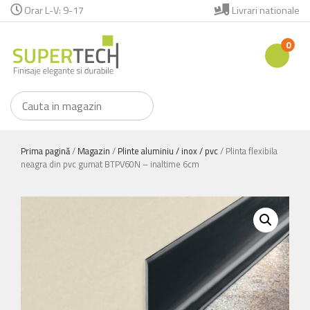
Orar L-V: 9-17
Livrari nationale
0
Prima pagină
/
Magazin
/
Plinte aluminiu / inox / pvc
/ Plinta flexibila
neagra din pvc gumat BTPV60N – inaltime 6cm