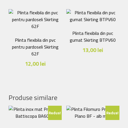
produs
produs
are
are
mai
mai
multe
multe
variații.
variații.
Plinta flexibila din pvc
Opțiunile
Opțiunile
Plinta flexibila din pvc
gumat Skirting BTPV60
pot
pot
pentru pardoseli Skirting
13,00
lei
fi
fi
62F
Acest
alese
alese
12,00
lei
produs
în
în
are
pagina
pagina
mai
produsului.
produsului.
multe
variații.
Produse similare
Opțiunile
pot
Redus!
Redus!
fi
alese