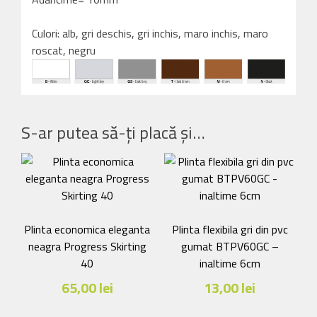
Culori: alb, gri deschis, gri inchis, maro inchis, maro
roscat, negru
S-ar putea să-ți placă și…
Plinta economica eleganta
Plinta flexibila gri din pvc
neagra Progress Skirting
gumat BTPV60GC –
40
inaltime 6cm
65,00
lei
13,00
lei
Acest
Acest