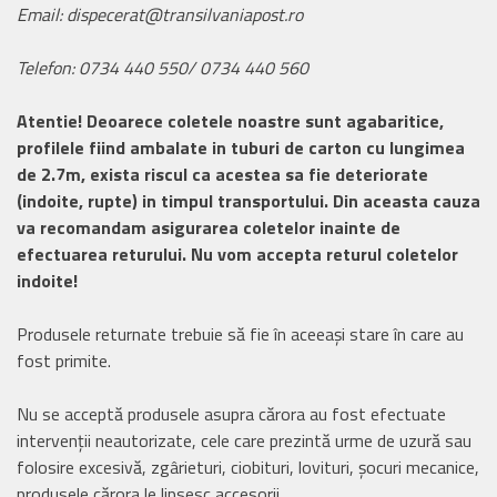
Email: dispecerat@transilvaniapost.ro
Telefon: 0734 440 550/ 0734 440 560
Atentie! Deoarece coletele noastre sunt agabaritice,
profilele fiind ambalate in tuburi de carton cu lungimea
de 2.7m, exista riscul ca acestea sa fie deteriorate
(indoite, rupte) in timpul transportului. Din aceasta cauza
va recomandam asigurarea coletelor inainte de
efectuarea returului. Nu vom accepta returul coletelor
indoite!
Produsele returnate trebuie să fie în aceeași stare în care au
fost primite.
Nu se acceptă produsele asupra cărora au fost efectuate
intervenții neautorizate, cele care prezintă urme de uzură sau
folosire excesivă, zgârieturi, ciobituri, lovituri, șocuri mecanice,
produsele cărora le lipsesc accesorii.