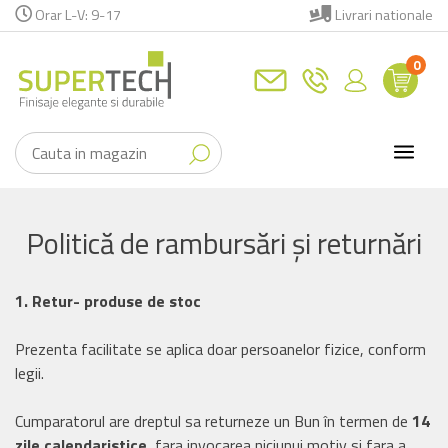
Orar L-V: 9-17
Livrari nationale
0
Politică de rambursări și returnări
1. Retur- produse de stoc
Prezenta facilitate se aplica doar persoanelor fizice, conform
legii.
Cumparatorul are dreptul sa returneze un Bun în termen de
14
zile calendaristice
, fara invocarea niciunui motiv si fara a