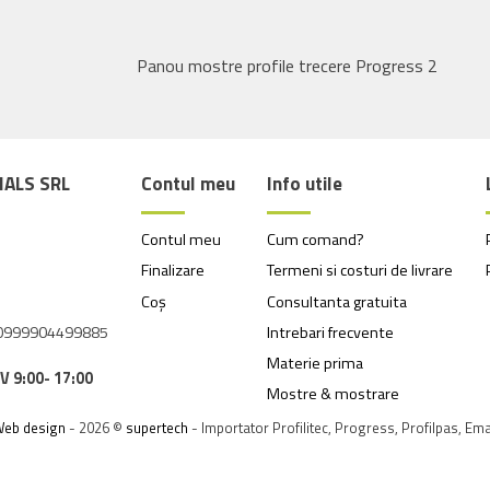
Panou mostre profile trecere Progress 2
ALS SRL
Contul meu
Info utile
Contul meu
Cum comand?
Finalizare
Termeni si costuri de livrare
Coș
Consultanta gratuita
Intrebari frecvente
00999904499885
Materie prima
-V 9:00- 17:00
Mostre & mostrare
eb design
- 2026 ©
supertech
- Importator Profilitec, Progress, Profilpas, Em