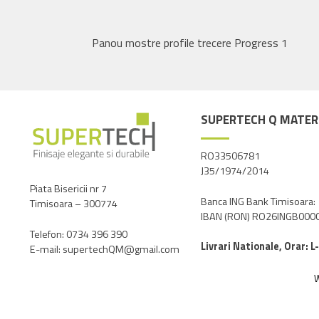
Panou mostre profile trecere Progress 1
SUPERTECH Q MATERI
RO33506781
J35/1974/2014
Piata Bisericii nr 7
Banca ING Bank Timisoara:
Timisoara – 300774
IBAN (RON) RO26INGB00
Telefon: 0734 396 390
Livrari Nationale, Orar: L
E-mail: supertechQM@gmail.com
W