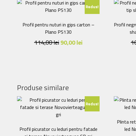
Redus!
Profil pentru nuturi in gips carton –
Profil negr
Plano PS130
sh
Prețul
Prețul
114,00
lei
90,00
lei
1
inițial
curent
a
este:
fost:
90,00 lei.
114,00 lei.
Produse similare
Redus!
Plinta re
Profil picurator cu leduri pentru fatade
led N