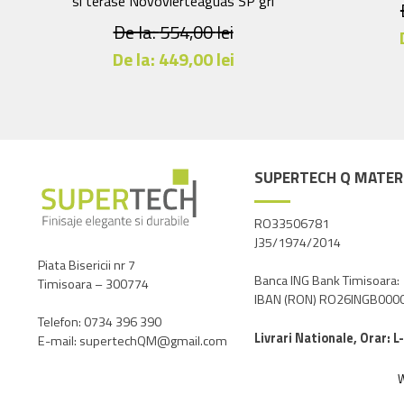
si terase Novovierteaguas SP gri
De la:
554,00
lei
De la:
449,00
lei
Acest
produs
are
mai
SUPERTECH Q MATERI
multe
variații.
Opțiunile
RO33506781
J35/1974/2014
pot
fi
Piata Bisericii nr 7
Banca ING Bank Timisoara:
Timisoara – 300774
alese
IBAN (RON) RO26INGB00
în
Telefon: 0734 396 390
pagina
Livrari Nationale, Orar: L
E-mail: supertechQM@gmail.com
produsului.
W