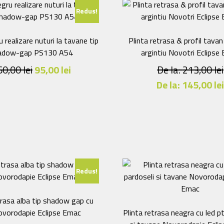
Redus!
u realizare nuturi la tavane tip
Plinta retrasa & profil tavan
adow-gap PS130 A54
argintiu Novotri Eclipse
Prețul
Prețul
60,00
lei
95,00
lei
De la:
213,00
lei
inițial
curent
De la:
145,00
le
a
este:
Acest
fost:
95,00 lei.
produs
are
160,00 lei.
mai
multe
variații.
Redus!
Opțiunile
pot
fi
trasa alba tip shadow gap cu
alese
ovorodapie Eclipse Emac
Plinta retrasa neagra cu led pt
în