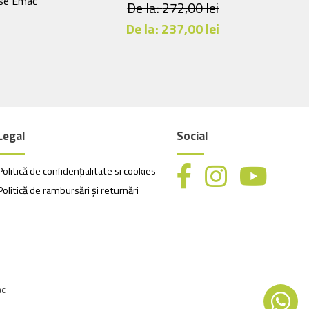
pse Emac
De la:
272,00
lei
pagina
De la:
237,00
lei
.
produsului.
i
Acest
produs
are
mai
multe
Legal
Social
variații.
Opțiunile
pot
Politică de confidențialitate si cookies
fi
Politică de rambursări și returnări
alese
în
pagina
produsului.
.
ac