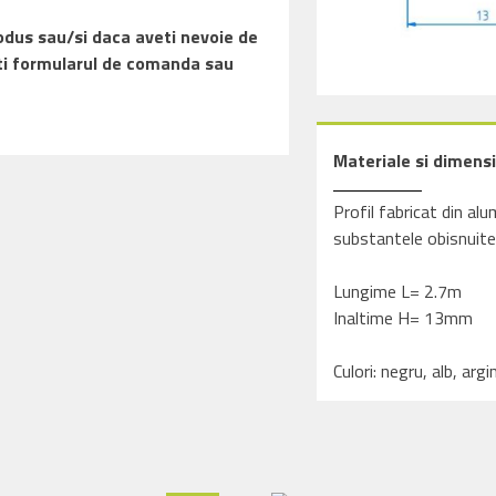
rodus sau/si daca aveti nevoie de
tati formularul de comanda sau
Materiale si dimensi
Profil fabricat din alu
substantele obisnuite
Lungime L= 2.7m
Inaltime H= 13mm
Culori: negru, alb, argi