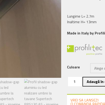
Lungime L= 2.7m
Inaltime H= 13mm
Made in Italy by Profil
Culoare
Cantitate
Adaugă în 
Profil
shadow-
gap
VREI SA LANSEZI
aluminiu
O COMANDA RAPID