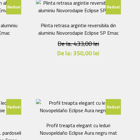
Redus!
Redus!
 aluminiu
Plinta retrasa argintie reversibila din
 Emac
aluminiu Novorodapie Eclipse SP Emac
De la:
433,00
lei
i
De la:
350,00
lei
Acest
produs
are
mai
multe
variații.
Redus!
Redus!
Opțiunile
pot
fi
Profil treapta elegant cu leduri
alese
. pardoseli
Novopeldaño Eclipse Aura negru mat
în