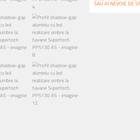
SAU AI NEVOIE DE S
cu
led
realizare
umbre
la
tavane
Supertech
PPS130
AS