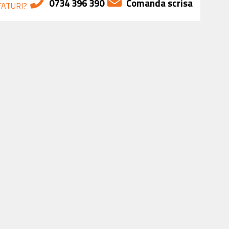
0734 396 390
Comanda scrisa
FATURI?