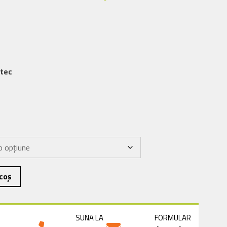
itec
coș
SUNA LA
FORMULAR
A