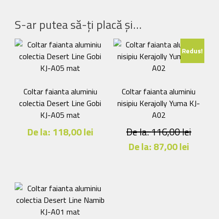
S-ar putea să-ți placă și…
Redus!
Coltar faianta aluminiu
Coltar faianta aluminiu
colectia Desert Line Gobi
nisipiu Kerajolly Yuma KJ-
KJ-A05 mat
A02
De la:
118,00
lei
De la:
116,00
lei
De la:
87,00
lei
Acest
produs
Acest
are
produs
mai
are
multe
mai
variații.
multe