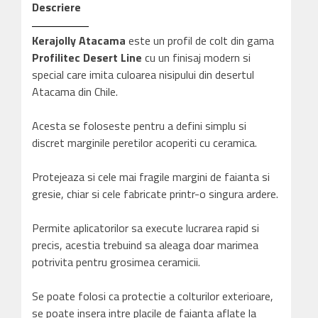
A06
Descriere
mat
Kerajolly Atacama
este un profil de colt din gama
Profilitec Desert Line
cu un finisaj modern si
special care imita culoarea nisipului din desertul
Atacama din Chile.
Acesta se foloseste pentru a defini simplu si
discret marginile peretilor acoperiti cu ceramica.
Protejeaza si cele mai fragile margini de faianta si
gresie, chiar si cele fabricate printr-o singura ardere.
Permite aplicatorilor sa execute lucrarea rapid si
precis, acestia trebuind sa aleaga doar marimea
potrivita pentru grosimea ceramicii.
Se poate folosi ca protectie a colturilor exterioare,
se poate insera intre placile de faianta aflate la