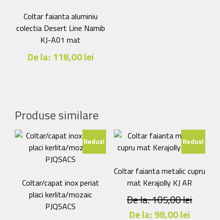
Opțiunile
variații.
pot
Opțiunile
Coltar faianta aluminiu
fi
pot
colectia Desert Line Namib
alese
fi
KJ-A01 mat
în
alese
De la:
118,00
lei
pagina
în
produsului.
Acest
pagina
produs
produsului.
are
mai
Produse similare
multe
variații.
Redus!
Redus!
Opțiunile
pot
fi
Coltar faianta metalic cupru
alese
Coltar/capat inox periat
mat Kerajolly KJ AR
în
placi kerlita/mozaic
De la:
105,00
lei
pagina
PJQSACS
De la:
98,00
lei
produsului.