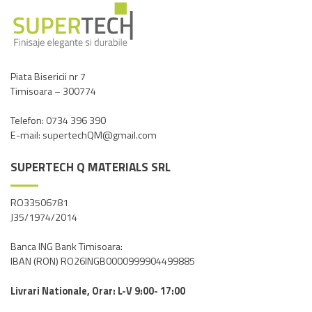
multe
Opțiunile
variații.
pot
Opțiunile
fi
pot
alese
fi
în
Piata Bisericii nr 7
Timisoara – 300774
alese
pagina
în
produsului.
Telefon: 0734 396 390
pagina
E-mail: supertechQM@gmail.com
produsului.
SUPERTECH Q MATERIALS SRL
RO33506781
J35/1974/2014
Banca ING Bank Timisoara:
IBAN (RON) RO26INGB0000999904499885
Livrari Nationale, Orar: L-V 9:00- 17:00