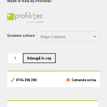
Made in Italy by Profilitec
Grosime coltare
Cantitate
Adaugă în coș
Coltar
faianta
aluminiu
colectia
0734 396 390
Comanda scrisa
Desert
Line
Atacama
KJ-