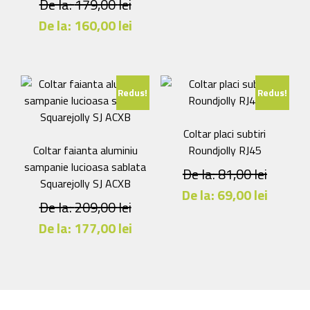
De la:
179,00
lei
Acest
De la:
160,00
lei
produs
Acest
are
produs
mai
are
multe
Redus!
Redus!
mai
variații.
multe
Opțiunile
variații.
pot
Coltar placi subtiri
Opțiunile
fi
Coltar faianta aluminiu
Roundjolly RJ45
pot
alese
sampanie lucioasa sablata
De la:
81,00
lei
fi
în
Squarejolly SJ ACXB
De la:
69,00
lei
alese
pagina
De la:
209,00
lei
în
produsului.
Acest
De la:
177,00
lei
pagina
produs
produsului.
Acest
are
produs
mai
are
multe
mai
variații.