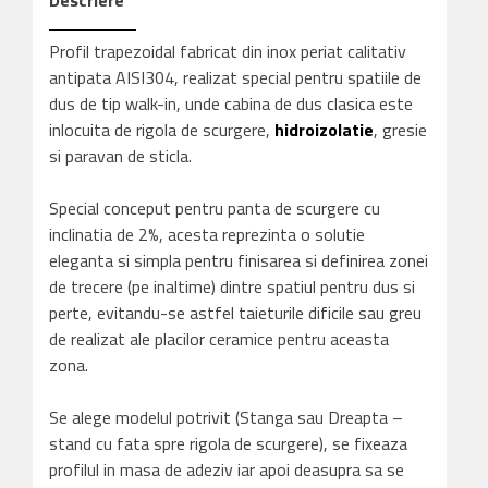
Proshower
Profil trapezoidal fabricat din inox periat calitativ
antipata AISI304, realizat special pentru spatiile de
dus de tip walk-in, unde cabina de dus clasica este
inlocuita de rigola de scurgere,
hidroizolatie
, gresie
si paravan de sticla.
Special conceput pentru panta de scurgere cu
inclinatia de 2%, acesta reprezinta o solutie
eleganta si simpla pentru finisarea si definirea zonei
de trecere (pe inaltime) dintre spatiul pentru dus si
perte, evitandu-se astfel taieturile dificile sau greu
de realizat ale placilor ceramice pentru aceasta
zona.
Se alege modelul potrivit (Stanga sau Dreapta –
stand cu fata spre rigola de scurgere), se fixeaza
profilul in masa de adeziv iar apoi deasupra sa se