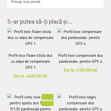
Finisaj: inox periat
S-ar putea să-ți placă și…
Profil inox fixare sticla dus
Profil inox compensare dus
cu aripa de compensare
pardoseala- perete GPS 4
GPS 1
De la:
250,00
lei
De la:
440,00
lei
Acest
Acest
produs
produs
are
are
mai
Redus!
mai
multe
multe
variații.