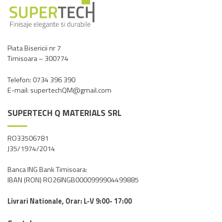
multe
multe
variații.
variații.
Opțiunile
Opțiunile
pot
pot
fi
fi
Piata Bisericii nr 7
Timisoara – 300774
alese
alese
în
în
Telefon: 0734 396 390
pagina
pagina
E-mail: supertechQM@gmail.com
produsului.
produsului.
SUPERTECH Q MATERIALS SRL
RO33506781
J35/1974/2014
Banca ING Bank Timisoara:
IBAN (RON) RO26INGB0000999904499885
Livrari Nationale, Orar: L-V 9:00- 17:00