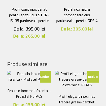
variații.
Opțiunile
Opțiunile
pot
Profil conic inox periat
Profil inox negru
pot
fi
pentru spatiu dus STKR-
compensare dus
fi
alese
IS135 pardoseala perete
pardoseala- perete GPS 4
alese
în
De la:
395,00
lei
De la:
305,00
lei
în
pagina
De la:
265,00
lei
Acest
pagina
produsului.
produs
produsului.
Acest
are
produs
mai
are
multe
mai
Produse similare
variații.
multe
Opțiunile
variații.
Redus!
Redus!
pot
Opțiunile
fi
pot
alese
fi
Brau din Inox mat faianta –
în
alese
Prolistel PLTACS
Profil elegant inox mat
pagina
în
trecere gresie-parchet
De la:
139,00
lei
produsului.