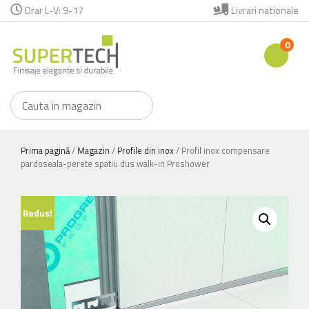
Orar L-V: 9-17
Livrari nationale
0
Prima pagină
/
Magazin
/
Profile din inox
/ Profil inox compensare
pardoseala-perete spatiu dus walk-in Proshower
Redus!