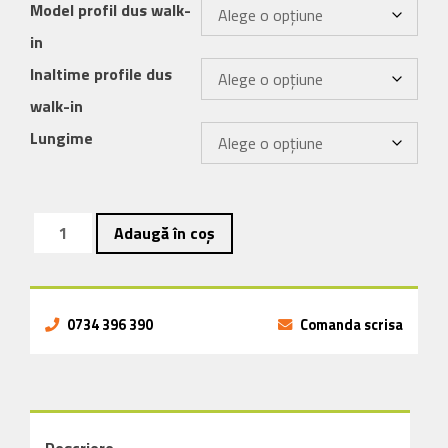
Model profil dus walk-
in
Inaltime profile dus
walk-in
Lungime
Cantitate
Adaugă în coș
Profil
inox
compensare
pardoseala-
0734 396 390
Comanda scrisa
perete
spatiu
dus
walk-
in
Descriere