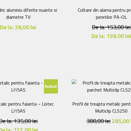
ndric aluminiu diferite nuante si
Coltare din alama pentru p
diametre TV
peretilor PA-OL
De la:
28,00
lei
De la:
153,00
lei
De la:
138,00
le
Acest
produs
Acest
are
produs
mai
are
multe
mai
variații.
multe
Opțiunile
variații.
Redus!
pot
Opțiunile
fi
pot
alese
fi
alic pentru faianta – Listec
Profil de treapta metalic pent
în
alese
LI15AS
Multiclip CLS250
pagina
în
De la:
135,00
lei
380,00
lei
285,00
produsului.
pagina
De la:
122,00
lei
produsului