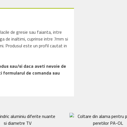
CW
lacile de gresie sau faianta, intre
ga de inaltimi, cuprinse intre 7mm si
mi. Produsul este un profil cautat in
rodus sau/si daca aveti nevoie de
tati formularul de comanda sau