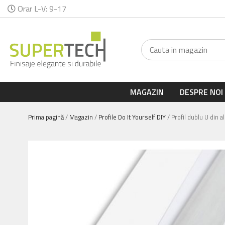
Orar L-V: 9-17
MAGAZIN
DESPRE NOI
Prima pagină
/
Magazin
/
Profile Do It Yourself DIY
/ Profil dublu U din 