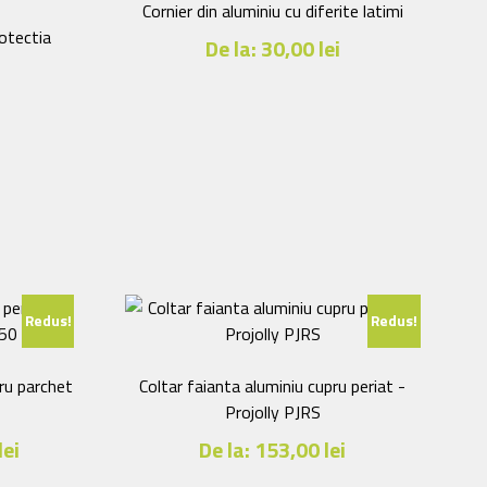
Cornier din aluminiu cu diferite latimi
rotectia
De la:
30,00
lei
Acest
produs
i
are
mai
multe
variații.
Opțiunile
pot
fi
Redus!
Redus!
alese
în
pagina
ru parchet
Coltar faianta aluminiu cupru periat -
produsului.
Projolly PJRS
lei
De la:
153,00
lei
.