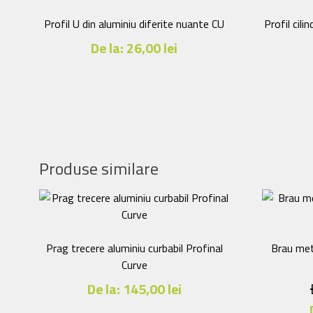
Profil U din aluminiu diferite nuante CU
Profil cili
De la:
26,00
lei
Acest
produs
are
mai
multe
variații.
Produse similare
Opțiunile
pot
fi
alese
în
Prag trecere aluminiu curbabil Profinal
Brau met
pagina
Curve
produsului.
De la:
145,00
lei