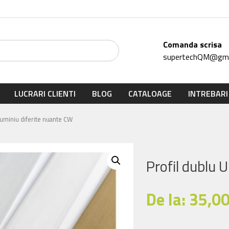
Comanda scrisa
supertechQM@gma
LUCRARI CLIENTI
BLOG
CATALOAGE
INTREBARI
aluminiu diferite nuante CW
Profil dublu 
De la:
35,0