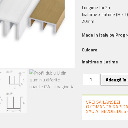
Lungime L= 2m
Inaltime x Latime (H
20mm
Made in Italy by Progr
Culoare
Inaltime x Latime
Cantitate
Adaugă în 
Profil
dublu
U
VREI SA LANSEZI
din
O COMANDA RAPID
SAU AI NEVOIE DE S
aluminiu
diferite
nuante