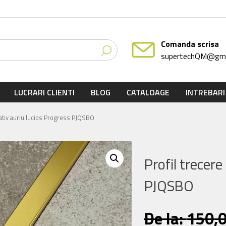
Comanda scrisa
supertechQM@gma
LUCRARI CLIENTI
BLOG
CATALOAGE
INTREBARI
rativ auriu lucios Progress PJQSBO
Profil trecere
PJQSBO
De la:
150,