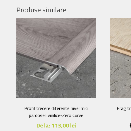
mai
Produse similare
multe
variații.
Opțiunile
pot
fi
alese
în
pagina
produsului.
Profil trecere diferente nivel mici
Prag tr
pardoseli vinilice-Zero Curve
De la:
113,00
lei