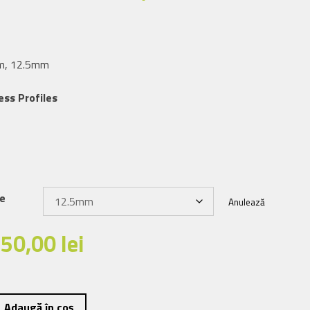
m, 12.5mm
ess Profiles
re
Anulează
rețul
Prețul
150,00
lei
nițial
curent
este:
Adaugă în coș