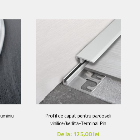
mai
multe
variații.
Opțiunile
pot
fi
alese
în
pagina
.
produsului.
luminiu
Profil de capat pentru pardoseli
vinilice/kerlita-Terminal Pin
i
De la:
125,00
lei