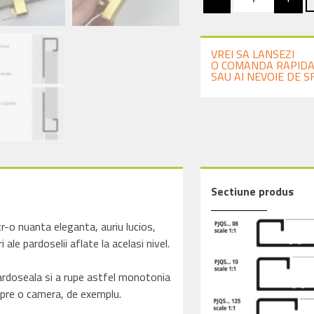
Profil
trecere
f
decorativ
VREI SA LANSEZI
auriu
1
O COMANDA RAPID
lucios
SAU AI NEVOIE DE S
Progress
PJQSBO
Sectiune produs
tr-o nuanta eleganta, auriu lucios,
 ale pardoselii aflate la acelasi nivel.
pardoseala si a rupe astfel monotonia
 spre o camera, de exemplu.