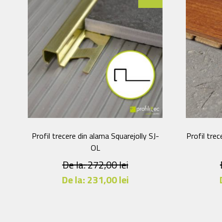
Profil trecere din alama Squarejolly SJ-
Profil tre
OL
De la:
272,00
lei
De la:
231,00
lei
Acest
produs
are