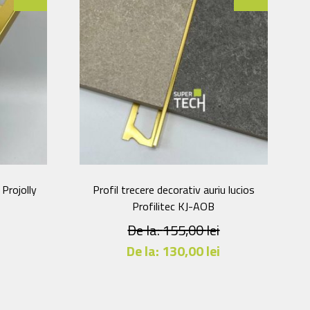
 Projolly
Profil trecere decorativ auriu lucios
Profilitec KJ-AOB
De la:
155,00
lei
i
De la:
130,00
lei
Acest
produs
are