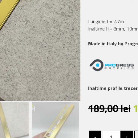
Lungime L= 2.7m
Inaltime H= 8mm, 10m
Made in Italy by Progr
Inaltime profile trece
P
189,00
lei
i
Cantitate
a