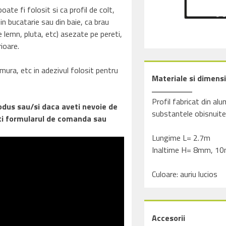
oate fi folosit si ca profil de colt,
din bucatarie sau din baie, ca brau
e lemn, pluta, etc) asezate pe pereti,
rioare.
ura, etc in adezivul folosit pentru
Materiale si dimensi
Profil fabricat din alu
rodus sau/si daca aveti nevoie de
substantele obisnuite
tati formularul de comanda sau
Lungime L= 2.7m
Inaltime H= 8mm, 1
Culoare: auriu lucios
Accesorii