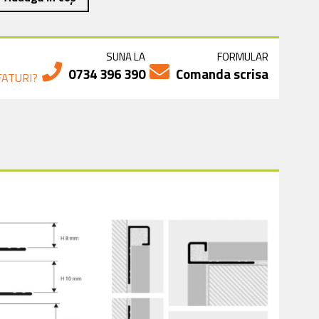
ost:
150,00 lei.
SUNA LA
FORMULAR
89,00 lei.
A
0734 396 390
Comanda scrisa
FATURI?