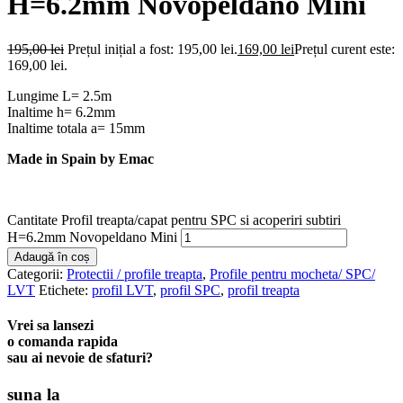
H=6.2mm Novopeldano Mini
195,00
lei
Prețul inițial a fost: 195,00 lei.
169,00
lei
Prețul curent este:
169,00 lei.
Lungime L= 2.5m
Inaltime h= 6.2mm
Inaltime totala a= 15mm
Made in Spain by Emac
Cantitate Profil treapta/capat pentru SPC si acoperiri subtiri
H=6.2mm Novopeldano Mini
Adaugă în coș
Categorii:
Protectii / profile treapta
,
Profile pentru mocheta/ SPC/
LVT
Etichete:
profil LVT
,
profil SPC
,
profil treapta
Vrei sa lansezi
o comanda rapida
sau ai nevoie de sfaturi?
suna la