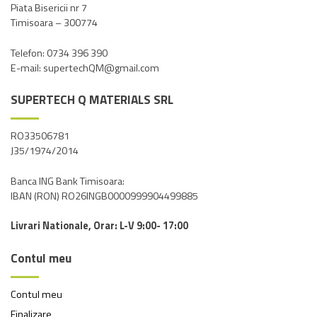
Piata Bisericii nr 7
Timisoara – 300774
Telefon: 0734 396 390
E-mail: supertechQM@gmail.com
SUPERTECH Q MATERIALS SRL
RO33506781
J35/1974/2014
Banca ING Bank Timisoara:
IBAN (RON) RO26INGB0000999904499885
Livrari Nationale, Orar: L-V 9:00- 17:00
Contul meu
Contul meu
Finalizare